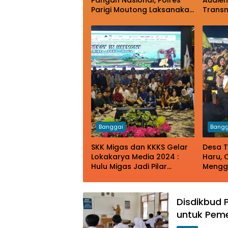
Pangan Nasional, Polres
Audien
Parigi Moutong Laksanakan
Transm
Penanaman Jagung
Pengu
Serentak
Transm
Raya
Banggai
Bangg
SKK Migas dan KKKS Gelar
Desa T
Lokakarya Media 2024 :
Haru, 
Hulu Migas Jadi Pilar
Mengg
Transisi Energi
Air Ma
Disdikbud P
untuk Peme