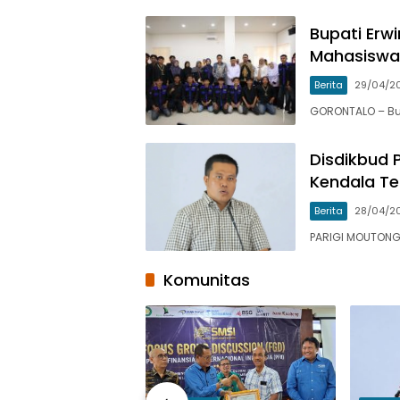
Bupati Erw
Mahasiswa 
Berita
29/04/2
GORONTALO – Bupa
Disdikbud 
Kendala Te
Berita
28/04/2
PARIGI MOUTONG
Komunitas