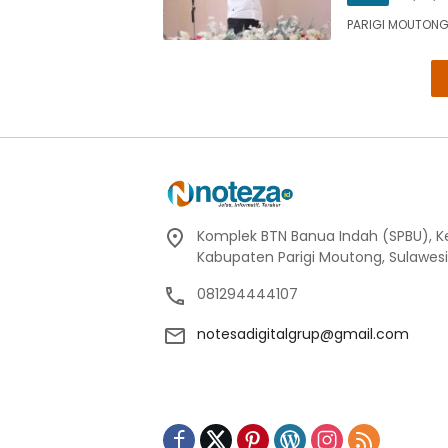
PARIGI MOUTONG,
Komplek BTN Banua Indah (SPBU), Kel
Kabupaten Parigi Moutong, Sulawes
081294444107
notesadigitalgrup@gmail.com