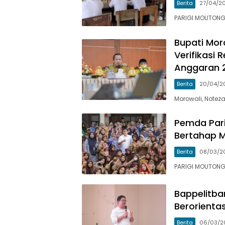
Berita
27/04/2
PARIGI MOUTONG
Bupati Mor
Verifikasi 
Anggaran 
Berita
20/04/2
Morowali, Noteza
Pemda Pari
Bertahap M
Berita
08/03/2
PARIGI MOUTONG
Bappelitba
Berorienta
Berita
06/03/2