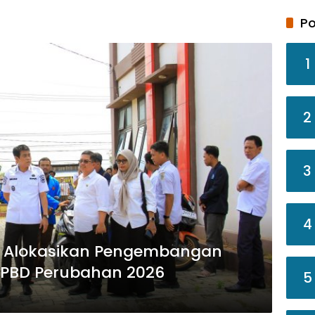
Po
1
2
3
4
g Alokasikan Pengembangan
APBD Perubahan 2026
5