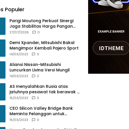
s Populer
Parigi Moutong Perkuat Sinergi
Jaga Stabilitas Harga Pangan
Lewat Rakor Inflasi Nasional
27/07/2026
0
Demi Xpander, Mitsubishi Bakal
Mengimpor Kembali Pajero Sport
14/03/2023
0
Aliansi Nissan-Mitsubishi
Luncurkan Livina Versi Mungil
14/03/2023
0
AS menyalahkan Rusia atas
jatuhnya pesawat tak berawak di
Laut Hitam, Moskow menyangkal
15/03/2023
0
CEO Silicon Valley Bridge Bank
Meminta Pelanggan untuk
menyetor ulang dana Mereka
15/03/2023
0