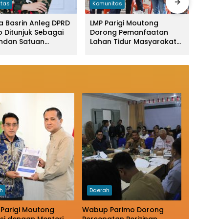
tas
Komunitas
Daer
a Basrin Anleg DPRD
LMP Parigi Moutong
Safa
o Ditunjuk Sebagai
Dorong Pemanfaatan
Bupa
dan Satuan
Lahan Tidur Masyarakat
Doro
di LMP
Melalui Bantuan Bibit
Gaji
Jagung
Prog
h
Daerah
 Parigi Moutong
Wabup Parimo Dorong