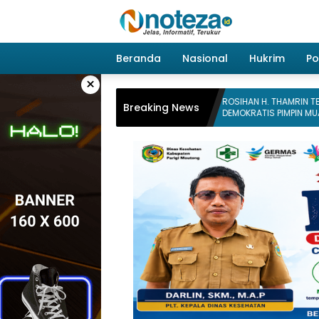
Langsung
ke
konten
Beranda
Nasional
Hukrim
Pol
×
bali Digelar,
ROSIHAN H. THAMRIN TERPILIH SECARA
Breaking News
Parimo Ajak Masyarakat
DEMOKRATIS PIMPIN MUAYTHAI INDONESI
si
KOTA PALU