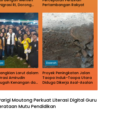
si dengan Menteri
Percepatan Perizinan
igrasi RI, Dorong
Pertambangan Rakyat
atan Kawasan
igrasi Bahari Tomini
ai
Daerah
angkian Larut dalam
Proyek Peningkatan Jalan
Orasi Amirudin
Taopa Induk-Taopa Utara
ugah Kenangan dan
Diduga Dikerja Asal-Asalan
ta Warga
arigi Moutong Perkuat Literasi Digital Guru
rataan Mutu Pendidikan