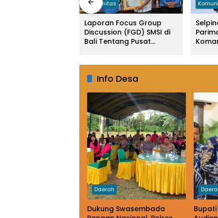
Komunitas
Komuni
as
Laporan Focus Group
Selpin
indag dan
Discussion (FGD) SMSI di
Parim
asda Buka
Bali Tentang Pusat
Koman
ara Lomba Desain
Finansial Internasional
Srikan
udaya Parigi
Indonesia (PFII) Ingatkan
ng
Risiko Regulatory
Info Desa
Arbitrage dan
Penghindaran Pajak
Daerah
Daera
Dukung Swasembada
Bupati