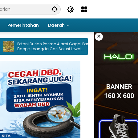
Pemerintahan
Daerah
×
 Durian Parimo Alami Gagal Panen,
LMP Parimo Dorong Pemda 
itbangda Cari Solusi Lewat
Masterplan Drainase Kota Pa
ian
Optimalisasi Kanal