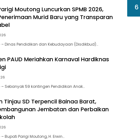
6
Parigi Moutong Luncurkan SPMB 2026,
enerimaan Murid Baru yang Transparan
abel
026
 – Dinas Pendidikan dan Kebudayaan (Disdikbud)…
en PAUD Meriahkan Karnaval Hardiknas
igi
026
 – Sebanyak 59 kontingen Pendidikan Anak…
n Tinjau SD Terpencil Bainaa Barat,
Pembangunan Jembatan dan Perbaikan
ekolah
026
 Bupati Parigi Moutong, H. Erwin…