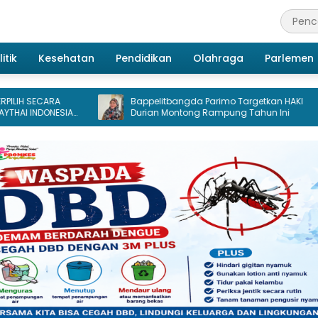
itik
Kesehatan
Pendidikan
Olahraga
Parlemen
Bappelitbangda Parimo Targetkan HAKI
Petani
A
Durian Montong Rampung Tahun Ini
Bappel
Penelit