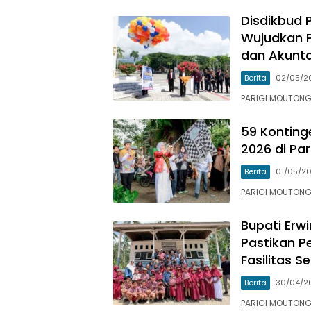
Disdikbud 
Wujudkan P
dan Akunt
Berita
02/05/2
PARIGI MOUTONG
59 Konting
2026 di Par
Berita
01/05/2
PARIGI MOUTONG
Bupati Erwi
Pastikan 
Fasilitas S
Berita
30/04/2
PARIGI MOUTONG –