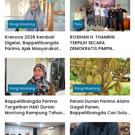
Parigi Moutong
Palu
Krenova 2026 Kembali
ROSIHAN H. THAMRIN
Digelar, Bappelitbangda
TERPILIH SECARA
Parimo Ajak Masyarakat
DEMOKRATIS PIMPIN
Tampilkan Inovasi
MUAYTHAI INDONESIA KOTA
PALU
Parigi Moutong
Parigi Moutong
Bappelitbangda Parimo
Petani Durian Parimo Alami
Targetkan HAKI Durian
Gagal Panen,
Montong Rampung Tahun
Bappelitbangda Cari Solusi
Ini
Lewat Penelitian