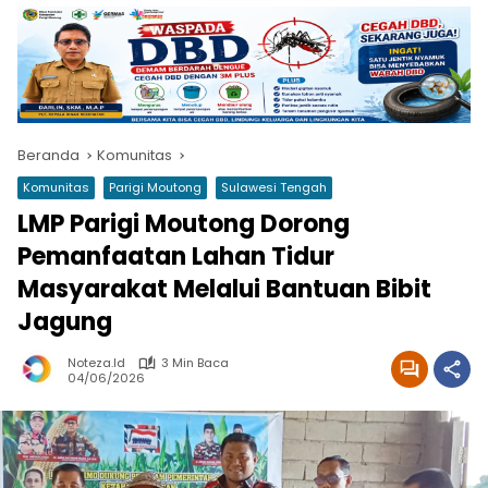
Beranda
Komunitas
Komunitas
Parigi Moutong
Sulawesi Tengah
LMP Parigi Moutong Dorong
Pemanfaatan Lahan Tidur
Masyarakat Melalui Bantuan Bibit
Jagung
Noteza.id
3 Min Baca
04/06/2026