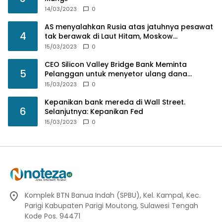
14/03/2023
0
AS menyalahkan Rusia atas jatuhnya pesawat
4
tak berawak di Laut Hitam, Moskow
menyangkal
15/03/2023
0
CEO Silicon Valley Bridge Bank Meminta
5
Pelanggan untuk menyetor ulang dana
Mereka
15/03/2023
0
Kepanikan bank mereda di Wall Street.
6
Selanjutnya: Kepanikan Fed
15/03/2023
0
Komplek BTN Banua Indah (SPBU), Kel. Kampal, Kec.
Parigi Kabupaten Parigi Moutong, Sulawesi Tengah
Kode Pos. 94471