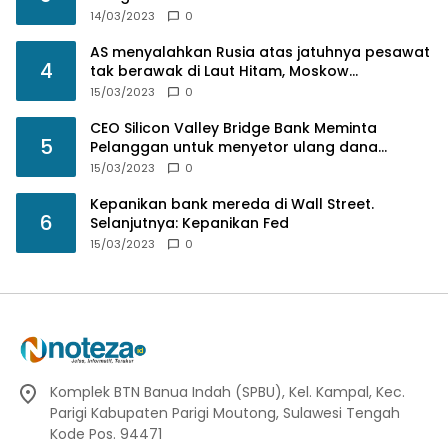
14/03/2023
0
AS menyalahkan Rusia atas jatuhnya pesawat
4
tak berawak di Laut Hitam, Moskow
menyangkal
15/03/2023
0
CEO Silicon Valley Bridge Bank Meminta
5
Pelanggan untuk menyetor ulang dana
Mereka
15/03/2023
0
Kepanikan bank mereda di Wall Street.
6
Selanjutnya: Kepanikan Fed
15/03/2023
0
Komplek BTN Banua Indah (SPBU), Kel. Kampal, Kec.
Parigi Kabupaten Parigi Moutong, Sulawesi Tengah
Kode Pos. 94471