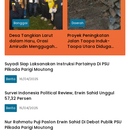
Banggai
Daerah
Desa Tangkian Larut
Proyek Peningkatan
dalam Haru, Orasi
Jalan Taopa Induk-
Amirudin Menggugah
Taopa Utara Diduga
Kenangan dan Air Mata
Dikerja Asal-Asalan
Warga
Suyadi Siap Laksanakan Instruksi Partainya Di PSU
Pilkada Parigi Moutong
Berita
16/04/2025
Survei Indonesia Political Review, Erwin Sahid Unggul
57,32 Persen
Berita
15/04/2025
Nur Rahmatu Puji Paslon Erwin Sahid Di Debat Publik PSU
Pilkada Parigi Moutong