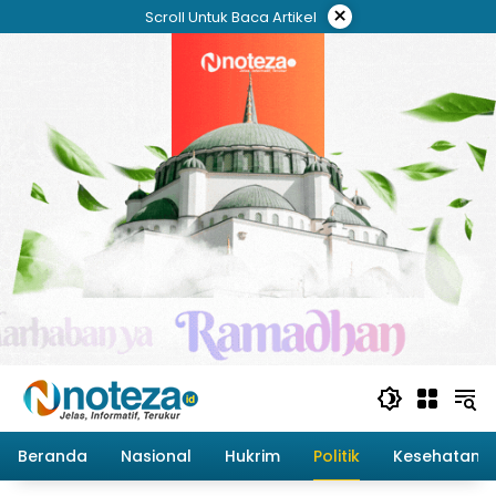
Langsung
×
Scroll Untuk Baca Artikel
ke
konten
Beranda
Nasional
Hukrim
Politik
Kesehatan