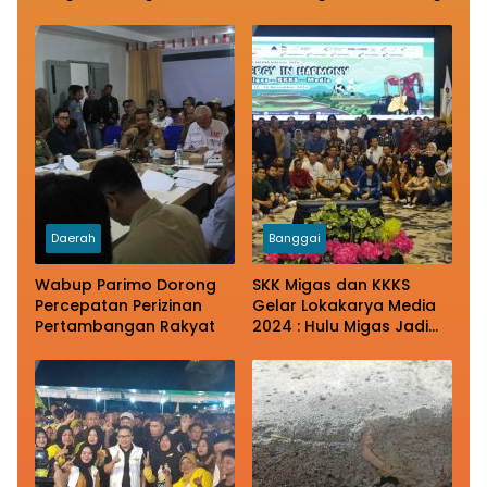
Laksanakan Penanaman
Penguatan Kawasan
Jagung Serentak
Transmigrasi Bahari
Tomini Raya
Daerah
Banggai
Wabup Parimo Dorong
SKK Migas dan KKKS
Percepatan Perizinan
Gelar Lokakarya Media
Pertambangan Rakyat
2024 : Hulu Migas Jadi
Pilar Transisi Energi