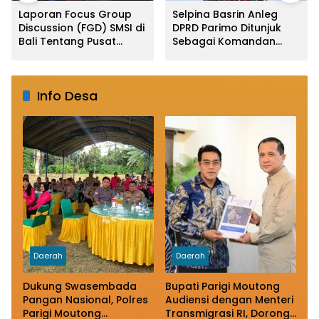
Laporan Focus Group
Selpina Basrin Anleg
Discussion (FGD) SMSI di
DPRD Parimo Ditunjuk
Bali Tentang Pusat
Sebagai Komandan
Finansial Internasional
Satuan Srikandi LMP
Indonesia (PFII)
Ingatkan Risiko
Info Desa
Regulatory Arbitrage
dan Penghindaran Pajak
Daerah
Daerah
Dukung Swasembada
Bupati Parigi Moutong
Pangan Nasional, Polres
Audiensi dengan Menteri
Parigi Moutong
Transmigrasi RI, Dorong