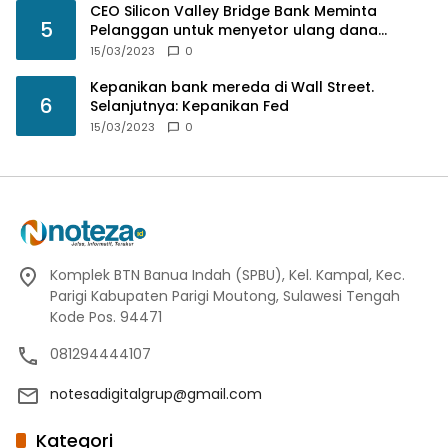
CEO Silicon Valley Bridge Bank Meminta
5
Pelanggan untuk menyetor ulang dana
Mereka
15/03/2023
0
Kepanikan bank mereda di Wall Street.
6
Selanjutnya: Kepanikan Fed
15/03/2023
0
Komplek BTN Banua Indah (SPBU), Kel. Kampal, Kec.
Parigi Kabupaten Parigi Moutong, Sulawesi Tengah
Kode Pos. 94471
081294444107
notesadigitalgrup@gmail.com
Kategori