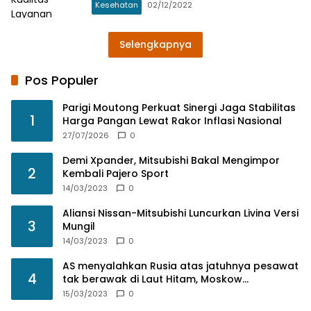
Kesehatan
02/12/2022
Selengkapnya
Pos Populer
Parigi Moutong Perkuat Sinergi Jaga Stabilitas
1
Harga Pangan Lewat Rakor Inflasi Nasional
27/07/2026
0
Demi Xpander, Mitsubishi Bakal Mengimpor
2
Kembali Pajero Sport
14/03/2023
0
Aliansi Nissan-Mitsubishi Luncurkan Livina Versi
3
Mungil
14/03/2023
0
AS menyalahkan Rusia atas jatuhnya pesawat
4
tak berawak di Laut Hitam, Moskow
menyangkal
15/03/2023
0