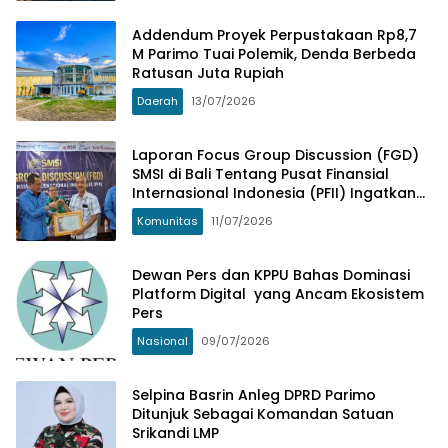
Addendum Proyek Perpustakaan Rp8,7
M Parimo Tuai Polemik, Denda Berbeda
Ratusan Juta Rupiah
Daerah
13/07/2026
Laporan Focus Group Discussion (FGD)
SMSI di Bali Tentang Pusat Finansial
Internasional Indonesia (PFII) Ingatkan
Risiko Regulatory Arbitrage dan
Komunitas
11/07/2026
Penghindaran Pajak
Dewan Pers dan KPPU Bahas Dominasi
Platform Digital yang Ancam Ekosistem
Pers
Nasional
09/07/2026
Selpina Basrin Anleg DPRD Parimo
Ditunjuk Sebagai Komandan Satuan
Srikandi LMP