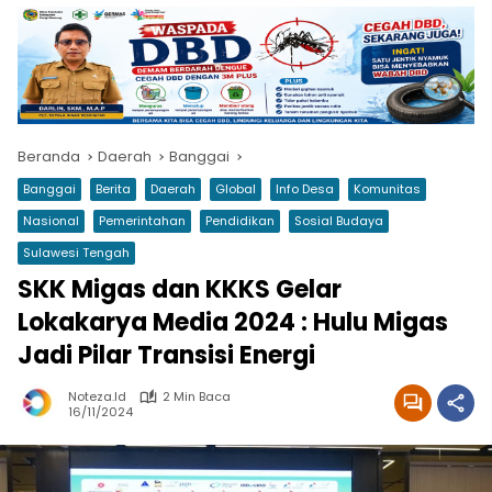
Beranda
Daerah
Banggai
Banggai
Berita
Daerah
Global
Info Desa
Komunitas
Nasional
Pemerintahan
Pendidikan
Sosial Budaya
Sulawesi Tengah
SKK Migas dan KKKS Gelar
Lokakarya Media 2024 : Hulu Migas
Jadi Pilar Transisi Energi
Noteza.id
2 Min Baca
16/11/2024