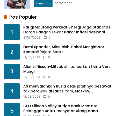
Komunitas
03/07/2026
Pos Populer
Parigi Moutong Perkuat Sinergi Jaga Stabilitas
1
Harga Pangan Lewat Rakor Inflasi Nasional
27/07/2026
0
Demi Xpander, Mitsubishi Bakal Mengimpor
2
Kembali Pajero Sport
14/03/2023
0
Aliansi Nissan-Mitsubishi Luncurkan Livina Versi
3
Mungil
14/03/2023
0
AS menyalahkan Rusia atas jatuhnya pesawat
4
tak berawak di Laut Hitam, Moskow
menyangkal
15/03/2023
0
CEO Silicon Valley Bridge Bank Meminta
5
Pelanggan untuk menyetor ulang dana
Mereka