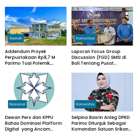
MUAYTHAI INDONESIA KOTA
Ke BPN
PALU
Daerah
Komunitas
Addendum Proyek
Laporan Focus Group
Perpustakaan Rp8,7 M
Discussion (FGD) SMSI di
Parimo Tuai Polemik,
Bali Tentang Pusat
Denda Berbeda Ratusan
Finansial Internasional
Juta Rupiah
Indonesia (PFII) Ingatkan
Risiko Regulatory Arbitrage
dan Penghindaran Pajak
Nasional
Komunitas
Dewan Pers dan KPPU
Selpina Basrin Anleg DPRD
Bahas Dominasi Platform
Parimo Ditunjuk Sebagai
Digital yang Ancam
Komandan Satuan Srikandi
Ekosistem Pers
LMP