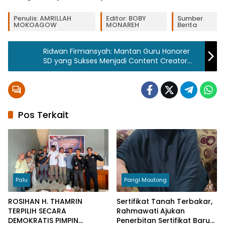
Tag:
Penulis: AMRILLAH
Editor: BOBY
Sumber
MOKOAGOW
MONAREH
Berita
dan
KKKS
Ridwan Firmansyah: Mantan Guru Honorer
SD yang Sukses Menjadi Content Creator
Gelar
dan Raih Umroh Gratis
Lokakarya
Media
2024 :
Hulu
Migas
Pos Terkait
Jadi Pilar
Transisi
Energi
Skk
Migas
Palu
Parigi Moutong
ROSIHAN H. THAMRIN
Sertifikat Tanah Terbakar,
TERPILIH SECARA
Rahmawati Ajukan
DEMOKRATIS PIMPIN
Penerbitan Sertifikat Baru