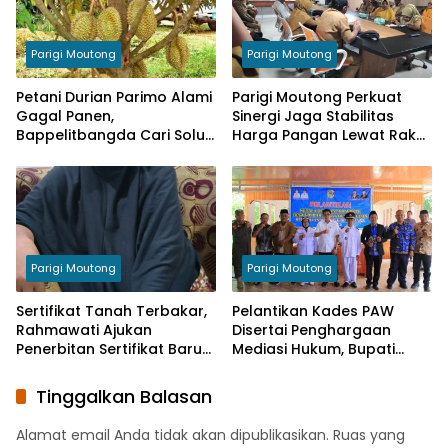
Parigi Moutong
Parigi Moutong
Petani Durian Parimo Alami
Parigi Moutong Perkuat
Gagal Panen,
Sinergi Jaga Stabilitas
Bappelitbangda Cari Solusi
Harga Pangan Lewat Rakor
Lewat Penelitian
Inflasi Nasional
Parigi Moutong
Parigi Moutong
Sertifikat Tanah Terbakar,
Pelantikan Kades PAW
Rahmawati Ajukan
Disertai Penghargaan
Penerbitan Sertifikat Baru
Mediasi Hukum, Bupati
Ke BPN
Dorong Desa Perkuat
Pelayanan Publik
Tinggalkan Balasan
Alamat email Anda tidak akan dipublikasikan.
Ruas yang