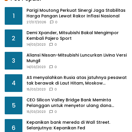
Parigi Moutong Perkuat Sinergi Jaga Stabilitas
1
Harga Pangan Lewat Rakor Inflasi Nasional
27/07/2026
0
Demi Xpander, Mitsubishi Bakal Mengimpor
2
Kembali Pajero Sport
14/03/2023
0
Aliansi Nissan-Mitsubishi Luncurkan Livina Versi
3
Mungil
14/03/2023
0
AS menyalahkan Rusia atas jatuhnya pesawat
4
tak berawak di Laut Hitam, Moskow
menyangkal
15/03/2023
0
CEO Silicon Valley Bridge Bank Meminta
5
Pelanggan untuk menyetor ulang dana
Mereka
15/03/2023
0
Kepanikan bank mereda di Wall Street.
6
Selanjutnya: Kepanikan Fed