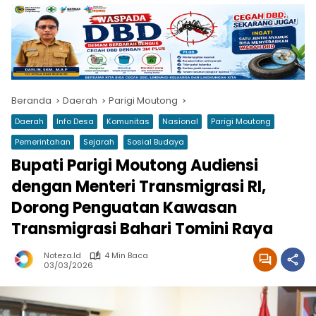
Beranda
Daerah
Parigi Moutong
Daerah
Info Desa
Komunitas
Nasional
Parigi Moutong
Pemerintahan
Sejarah
Sosial Budaya
Bupati Parigi Moutong Audiensi
dengan Menteri Transmigrasi RI,
Dorong Penguatan Kawasan
Transmigrasi Bahari Tomini Raya
Noteza.id
4 Min Baca
03/03/2026