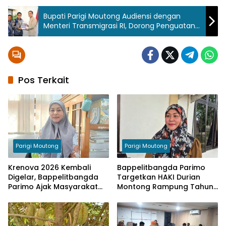
Pemkab
Parigi
Bupati Parigi Moutong Audiensi dengan
Moutong
Menteri Transmigrasi RI, Dorong Penguatan
Kawasan Transmigrasi Bahari Tomini Raya
Sulawesi
Tengah
Transmigrasi
Pos Terkait
Parigi Moutong
Parigi Moutong
Krenova 2026 Kembali
Bappelitbangda Parimo
Digelar, Bappelitbangda
Targetkan HAKI Durian
Parimo Ajak Masyarakat
Montong Rampung Tahun
Tampilkan Inovasi
Ini