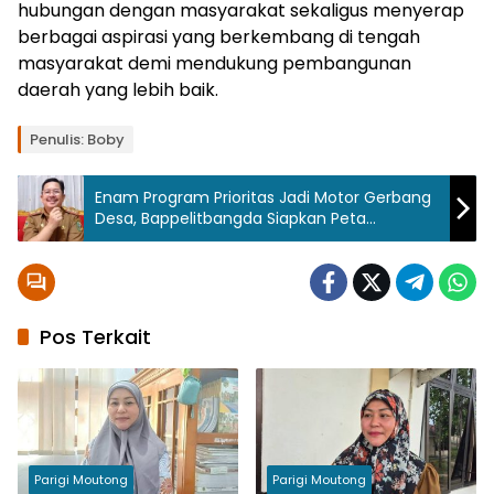
hubungan dengan masyarakat sekaligus menyerap
berbagai aspirasi yang berkembang di tengah
masyarakat demi mendukung pembangunan
daerah yang lebih baik.
Tag:
Penulis: Boby
Parigi
Moutong
Enam Program Prioritas Jadi Motor Gerbang
Desa, Bappelitbangda Siapkan Peta
Pemkab
Parigi
Pembangunan Baru
Moutong
Ramadhan
1447 H
Pos Terkait
Parigi Moutong
Parigi Moutong