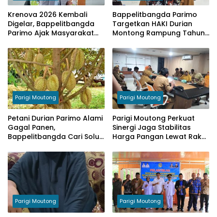
Krenova 2026 Kembali
Bappelitbangda Parimo
Digelar, Bappelitbangda
Targetkan HAKI Durian
Parimo Ajak Masyarakat
Montong Rampung Tahun
Tampilkan Inovasi
Ini
Parigi Moutong
Parigi Moutong
Petani Durian Parimo Alami
Parigi Moutong Perkuat
Gagal Panen,
Sinergi Jaga Stabilitas
Bappelitbangda Cari Solusi
Harga Pangan Lewat Rakor
Lewat Penelitian
Inflasi Nasional
Parigi Moutong
Parigi Moutong