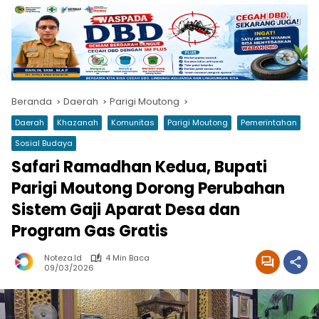
Beranda
Daerah
Parigi Moutong
Daerah
Khazanah
Komunitas
Parigi Moutong
Pemerintahan
Sosial Budaya
Safari Ramadhan Kedua, Bupati
Parigi Moutong Dorong Perubahan
Sistem Gaji Aparat Desa dan
Program Gas Gratis
Noteza.id
4 Min Baca
09/03/2026