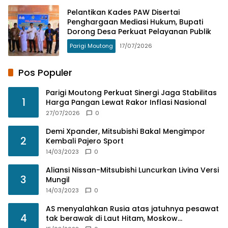
Pelantikan Kades PAW Disertai
Penghargaan Mediasi Hukum, Bupati
Dorong Desa Perkuat Pelayanan Publik
Parigi Moutong
17/07/2026
Pos Populer
Parigi Moutong Perkuat Sinergi Jaga Stabilitas
1
Harga Pangan Lewat Rakor Inflasi Nasional
27/07/2026
0
Demi Xpander, Mitsubishi Bakal Mengimpor
2
Kembali Pajero Sport
14/03/2023
0
Aliansi Nissan-Mitsubishi Luncurkan Livina Versi
3
Mungil
14/03/2023
0
AS menyalahkan Rusia atas jatuhnya pesawat
4
tak berawak di Laut Hitam, Moskow
menyangkal