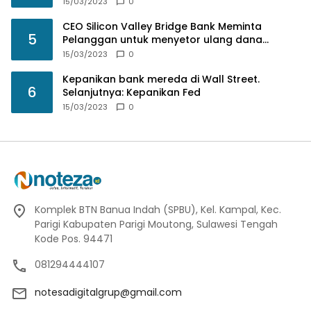
15/03/2023
0
CEO Silicon Valley Bridge Bank Meminta
5
Pelanggan untuk menyetor ulang dana
Mereka
15/03/2023
0
Kepanikan bank mereda di Wall Street.
6
Selanjutnya: Kepanikan Fed
15/03/2023
0
Komplek BTN Banua Indah (SPBU), Kel. Kampal, Kec.
Parigi Kabupaten Parigi Moutong, Sulawesi Tengah
Kode Pos. 94471
081294444107
notesadigitalgrup@gmail.com