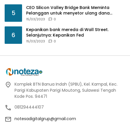
CEO Silicon Valley Bridge Bank Meminta
5
Pelanggan untuk menyetor ulang dana
Mereka
15/03/2023
0
Kepanikan bank mereda di Wall Street.
6
Selanjutnya: Kepanikan Fed
15/03/2023
0
Komplek BTN Banua Indah (SPBU), Kel. Kampal, Kec.
Parigi Kabupaten Parigi Moutong, Sulawesi Tengah
Kode Pos. 94471
081294444107
notesadigitalgrup@gmail.com