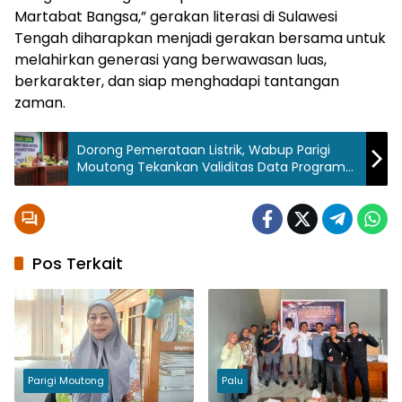
Martabat Bangsa,” gerakan literasi di Sulawesi
Tengah diharapkan menjadi gerakan bersama untuk
melahirkan generasi yang berwawasan luas,
berkarakter, dan siap menghadapi tantangan
zaman.
Tag:
Dorong Pemerataan Listrik, Wabup Parigi
Moutong Tekankan Validitas Data Program
Bunda
“Berani Menyala”
Literasi
Hestiwati
Nanga
Parigi
Pos Terkait
Moutong
Sulawesi
Tengah
Parigi Moutong
Palu