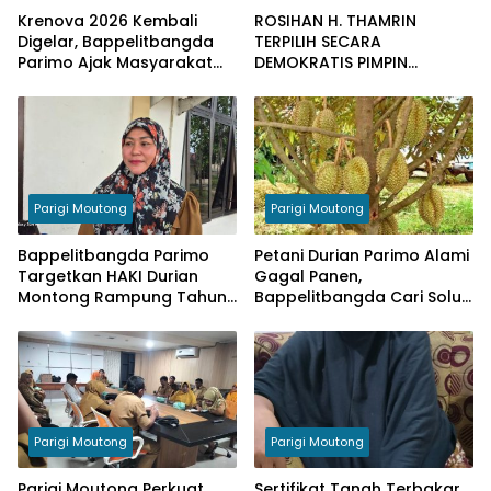
Krenova 2026 Kembali
ROSIHAN H. THAMRIN
Digelar, Bappelitbangda
TERPILIH SECARA
Parimo Ajak Masyarakat
DEMOKRATIS PIMPIN
Tampilkan Inovasi
MUAYTHAI INDONESIA KOTA
PALU
Parigi Moutong
Parigi Moutong
Bappelitbangda Parimo
Petani Durian Parimo Alami
Targetkan HAKI Durian
Gagal Panen,
Montong Rampung Tahun
Bappelitbangda Cari Solusi
Ini
Lewat Penelitian
Parigi Moutong
Parigi Moutong
Parigi Moutong Perkuat
Sertifikat Tanah Terbakar,