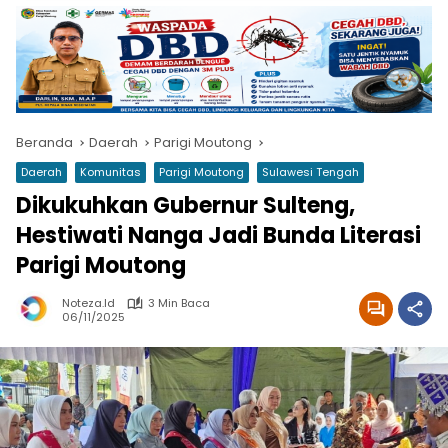
Beranda
Daerah
Parigi Moutong
Daerah
Komunitas
Parigi Moutong
Sulawesi Tengah
Dikukuhkan Gubernur Sulteng,
Hestiwati Nanga Jadi Bunda Literasi
Parigi Moutong
Noteza.id
3 Min Baca
06/11/2025