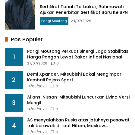
Sertifikat Tanah Terbakar, Rahmawati
Ajukan Penerbitan Sertifikat Baru Ke BPN
Parigi Moutong
24/07/2026
Pos Populer
Parigi Moutong Perkuat Sinergi Jaga Stabilitas
1
Harga Pangan Lewat Rakor Inflasi Nasional
27/07/2026
0
Demi Xpander, Mitsubishi Bakal Mengimpor
2
Kembali Pajero Sport
14/03/2023
0
Aliansi Nissan-Mitsubishi Luncurkan Livina Versi
3
Mungil
14/03/2023
0
AS menyalahkan Rusia atas jatuhnya pesawat
4
tak berawak di Laut Hitam, Moskow
menyangkal
15/03/2023
0