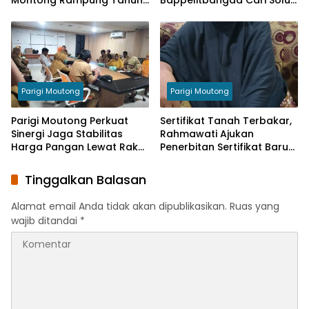
Ini
Lewat Penelitian
Parigi Moutong
Parigi Moutong
Parigi Moutong Perkuat
Sertifikat Tanah Terbakar,
Sinergi Jaga Stabilitas
Rahmawati Ajukan
Harga Pangan Lewat Rakor
Penerbitan Sertifikat Baru
Inflasi Nasional
Ke BPN
Tinggalkan Balasan
Alamat email Anda tidak akan dipublikasikan.
Ruas yang
wajib ditandai
*