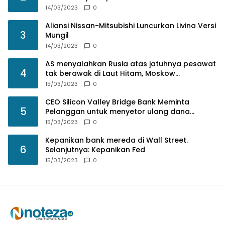
14/03/2023
0
Aliansi Nissan-Mitsubishi Luncurkan Livina Versi
3
Mungil
14/03/2023
0
AS menyalahkan Rusia atas jatuhnya pesawat
4
tak berawak di Laut Hitam, Moskow
menyangkal
15/03/2023
0
CEO Silicon Valley Bridge Bank Meminta
5
Pelanggan untuk menyetor ulang dana
Mereka
15/03/2023
0
Kepanikan bank mereda di Wall Street.
6
Selanjutnya: Kepanikan Fed
15/03/2023
0