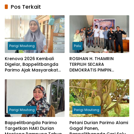
Pos Terkait
Parigi Moutong
Palu
Krenova 2026 Kembali
ROSIHAN H. THAMRIN
Digelar, Bappelitbangda
TERPILIH SECARA
Parimo Ajak Masyarakat
DEMOKRATIS PIMPIN
Tampilkan Inovasi
MUAYTHAI INDONESIA KOTA
PALU
Parigi Moutong
Parigi Moutong
Bappelitbangda Parimo
Petani Durian Parimo Alami
Targetkan HAKI Durian
Gagal Panen,
Montong Rampung Tahun
Bappelitbangda Cari Solusi