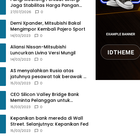
Jaga Stabilitas Harga Pangan
Lewat Rakor Inflasi Nasional
27/07/2026
0
Demi Xpander, Mitsubishi Bakal
Mengimpor Kembali Pajero Sport
14/03/2023
0
Aliansi Nissan-Mitsubishi
Luncurkan Livina Versi Mungil
14/03/2023
0
AS menyalahkan Rusia atas
jatuhnya pesawat tak berawak di
Laut Hitam, Moskow menyangkal
15/03/2023
0
CEO Silicon Valley Bridge Bank
Meminta Pelanggan untuk
menyetor ulang dana Mereka
15/03/2023
0
Kepanikan bank mereda di Wall
Street. Selanjutnya: Kepanikan Fed
15/03/2023
0