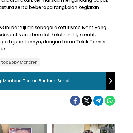
dah dilaksanakan, termaksud mengundang bapak
astura serta beberapa rangkaian kegiatan
23 ini bertujuan sebagai ekoturisme ivent yang
 ivent yang bersifat kolaboratif, kreatif,
apa tujuan lainnya, dengan tema Teluk Tomini
ia.
itor: Boby Monareh
igi Moutong Terima Bantuan Sosial