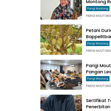
Montong R
Parigi Moutong
PARIGI MOUTONG,
Petani Dur
Bappelitba
Parigi Moutong
PARIGI MOUTONG
Parigi Mout
Pangan Lew
Parigi Moutong
PARIGI MOUTONG,
Sertifikat
Penerbitan 