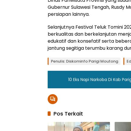
Dinas Pariwisata Provinsi yang su
Gubernur Sulawesi Tengah, Rusdy M
persiapan lainnya.
Selanjutnya Festival Teluk Tomini 20
berkualitas dan berkelanjutan menjadi
edukatif dan konsefatif serta beber
jantung segitiga terumbu karang dun
Tag:
Penulis: Diskominfo Parigi Moutong
Ed
EksSail
Tomini
10 Eks Napi Narkoba Di Kab Par
Event
Pariwisata
Festival
Pariwisata
FTT
Pos Terkait
2023
Parigi
Moutong