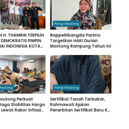
Parigi Moutong
 H. THAMRIN TERPILIH
Bappelitbangda Parimo
 DEMOKRATIS PIMPIN
Targetkan HAKI Durian
AI INDONESIA KOTA
Montong Rampung Tahun Ini
 Moutong
Parigi Moutong
Moutong Perkuat
Sertifikat Tanah Terbakar,
 Jaga Stabilitas Harga
Rahmawati Ajukan
Lewat Rakor Inflasi
Penerbitan Sertifikat Baru Ke
al
BPN