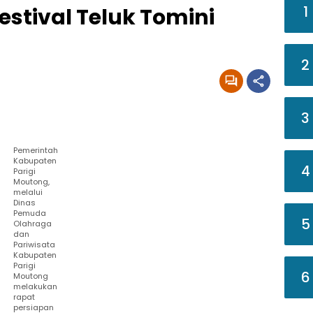
1
estival Teluk Tomini
2
3
Pemerintah
Kabupaten
4
Parigi
Moutong,
melalui
Dinas
Pemuda
5
Olahraga
dan
Pariwisata
Kabupaten
Parigi
6
Moutong
melakukan
rapat
persiapan