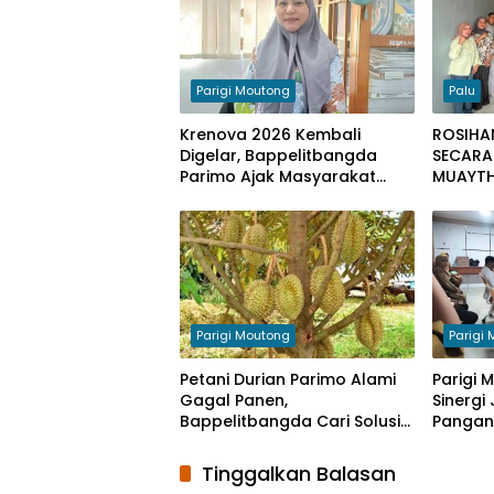
Pariwisata
Indonesia
Rapat
Persiapan
FTT
Parigi Moutong
Palu
Sulawesi
Krenova 2026 Kembali
ROSIHAN
Tengah
Digelar, Bappelitbangda
SECARA
Parimo Ajak Masyarakat
MUAYTH
Teluk
Tampilkan Inovasi
PALU
Tomini
Parigi Moutong
Parigi
Petani Durian Parimo Alami
Parigi 
Gagal Panen,
Sinergi
Bappelitbangda Cari Solusi
Pangan 
Lewat Penelitian
Nasion
Tinggalkan Balasan