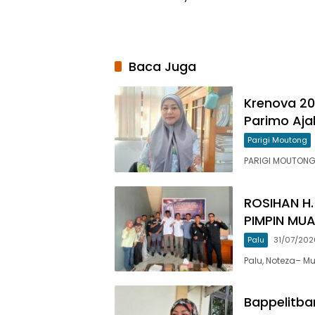
Baca Juga
Krenova 20
Parimo Aja
Parigi Moutong
PARIGI MOUTONG,
ROSIHAN H.
PIMPIN MU
Palu
31/07/202
Palu, Noteza– M
Bappelitba