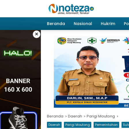
Langsung
ke
konten
Beranda
Nasional
Hukrim
Pol
×
Beranda
Daerah
Parigi Moutong
Daerah
Parigi Moutong
Pemerintahan
Sul