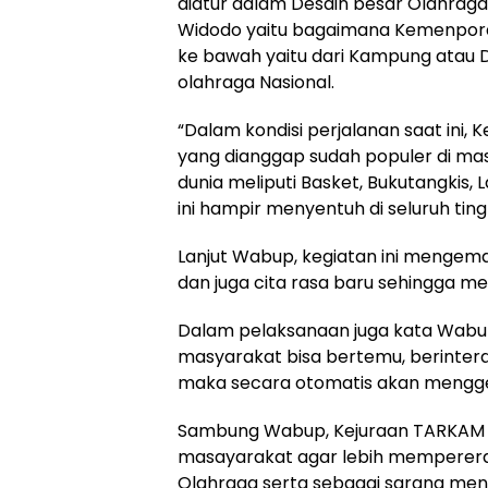
diatur dalam Desain besar Olahraga 
Widodo yaitu bagaimana Kemenpora
ke bawah yaitu dari Kampung atau 
olahraga Nasional.
“Dalam kondisi perjalanan saat in
yang dianggap sudah populer di mas
dunia meliputi Basket, Bukutangkis, L
ini hampir menyentuh di seluruh tin
Lanjut Wabup, kegiatan ini menge
dan juga cita rasa baru sehingga me
Dalam pelaksanaan juga kata Wabup
masyarakat bisa bertemu, berintera
maka secara otomatis akan mengg
Sambung Wabup, Kejuraan TARKAM 
masayarakat agar lebih mempererat
Olahraga serta sebagai sarana menj