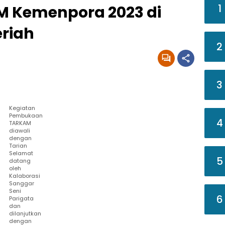
1
M Kemenpora 2023 di
eriah
2
3
Kegiatan
Pembukaan
4
TARKAM
diawali
dengan
Tarian
Selamat
5
datang
oleh
Kalaborasi
Sanggar
Seni
6
Parigata
dan
dilanjutkan
dengan