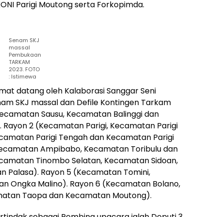
 KONI Parigi Moutong serta Forkopimda.
Senam SKJ
massal
Pembukaan
TARKAM
2023. FOTO
: Istimewa
amat datang oleh Kalaborasi Sanggar Seni
enam SKJ massal dan Defile Kontingen Tarkam
( Kecamatan Sausu, Kecamatan Balinggi dan
 Rayon 2 (Kecamatan Parigi, Kecamatan Parigi
ecamatan Parigi Tengah dan Kecamatan Parigi
 Kecamatan Ampibabo, Kecamatan Toribulu dan
camatan Tinombo Selatan, Kecamatan Sidoan,
Palasa). Rayon 5 (Kecamatan Tomini,
 Ongka Malino). Rayon 6 (Kecamatan Bolano,
matan Taopa dan Kecamatan Moutong).
tindak sebagai Pembina upacara ialah Deputi 3