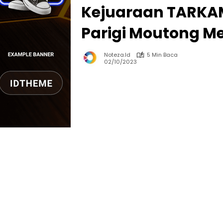
Kejuaraan TARKA
Parigi Moutong M
Noteza.id
5 Min Baca
02/10/2023