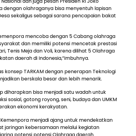
Nasional dan juga pesan Presiden RI Joko
 dengan olahraganya bisa menyentuh lapisan
Desa sekaligus sebagai sarana pencapaian bakat
i, Kemenpora mencoba dengan 5 Cabang olahraga
yarakat dan memiliki potensi mencetak prestasi
ari, Tenis Meja dan Voli, karena dilihat 5 Olahraga
gkatan daerah di Indonesia,”Imbuhnya.
mas konsep TARKAM dengan penerapan Teknologi
njadikan berskala besar dan lebih menarik.
 diharapkan bisa menjadi satu wadah untuk
ksi sosial, gotong royong, seni, budaya dan UMKM
erakan ekonomi kerakyatan.
Kemenpora menjadi ajang untuk mendekatkan
 jaringan kebersamaan melalui kegiatan
aring potensi potensi Olahraga daerah.