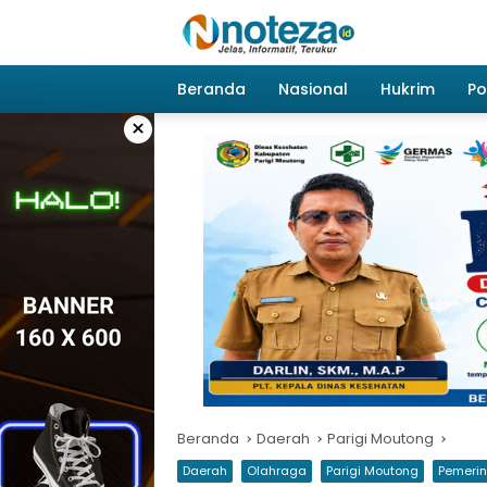
Langsung
ke
konten
Beranda
Nasional
Hukrim
Pol
×
Beranda
Daerah
Parigi Moutong
Daerah
Olahraga
Parigi Moutong
Pemeri