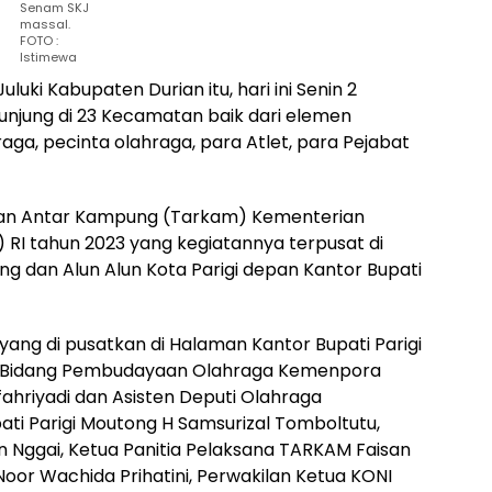
Senam SKJ
massal.
FOTO :
Istimewa
uluki Kabupaten Durian itu, hari ini Senin 2
unjung di 23 Kecamatan baik dari elemen
raga, pecinta olahraga, para Atlet, para Pejabat
aan Antar Kampung (Tarkam) Kementerian
I tahun 2023 yang kegiatannya terpusat di
ng dan Alun Alun Kota Parigi depan Kantor Bupati
g di pusatkan di Halaman Kantor Bupati Parigi
i 3 Bidang Pembudayaan Olahraga Kemenpora
ahriyadi dan Asisten Deputi Olahraga
ti Parigi Moutong H Samsurizal Tomboltutu,
n Nggai, Ketua Panitia Pelaksana TARKAM Faisan
Noor Wachida Prihatini, Perwakilan Ketua KONI