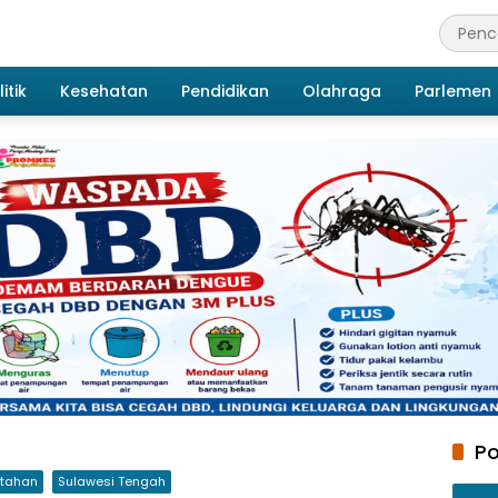
itik
Kesehatan
Pendidikan
Olahraga
Parlemen
Po
ntahan
Sulawesi Tengah