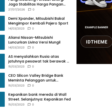
Jaga Stabilitas Harga Pangan
Lewat Rakor Inflasi Nasional
27/07/2026
0
Demi Xpander, Mitsubishi Bakal
Mengimpor Kembali Pajero Sport
14/03/2023
0
Aliansi Nissan-Mitsubishi
Luncurkan Livina Versi Mungil
14/03/2023
0
AS menyalahkan Rusia atas
jatuhnya pesawat tak berawak di
Laut Hitam, Moskow menyangkal
15/03/2023
0
CEO Silicon Valley Bridge Bank
Meminta Pelanggan untuk
menyetor ulang dana Mereka
15/03/2023
0
Kepanikan bank mereda di Wall
Street. Selanjutnya: Kepanikan Fed
15/03/2023
0