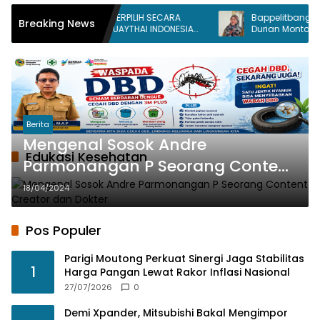
ROSIHAN H. THAMRIN TERPILIH SECARA
Bappelitbangda Par
Breaking News
DEMOKRATIS PIMPIN MUAYTHAI INDONESIA
Durian Montong Ram
KOTA PALU
Berita
Mengenal Sosok Andre
Edukasi Kesehatan
Parmonangan P Seorang Content
Creator dan Dokter
18/04/2024
Pos Populer
Parigi Moutong Perkuat Sinergi Jaga Stabilitas
1
Harga Pangan Lewat Rakor Inflasi Nasional
27/07/2026
0
Demi Xpander, Mitsubishi Bakal Mengimpor