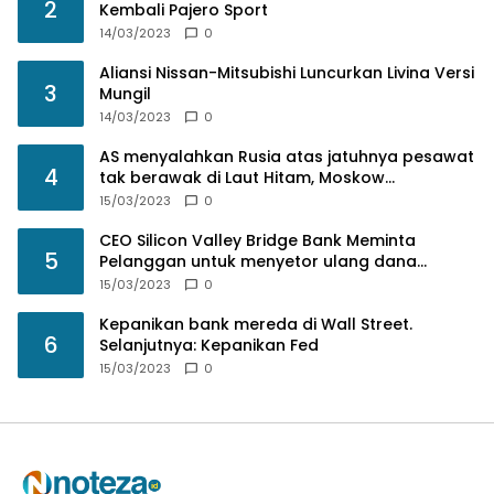
2
Kembali Pajero Sport
14/03/2023
0
Aliansi Nissan-Mitsubishi Luncurkan Livina Versi
3
Mungil
14/03/2023
0
AS menyalahkan Rusia atas jatuhnya pesawat
4
tak berawak di Laut Hitam, Moskow
menyangkal
15/03/2023
0
CEO Silicon Valley Bridge Bank Meminta
5
Pelanggan untuk menyetor ulang dana
Mereka
15/03/2023
0
Kepanikan bank mereda di Wall Street.
6
Selanjutnya: Kepanikan Fed
15/03/2023
0