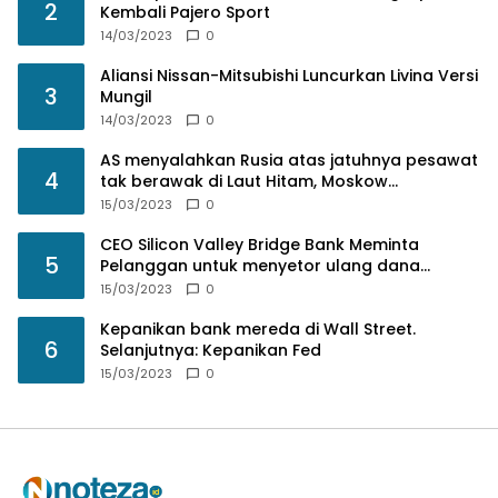
2
Kembali Pajero Sport
14/03/2023
0
Aliansi Nissan-Mitsubishi Luncurkan Livina Versi
3
Mungil
14/03/2023
0
AS menyalahkan Rusia atas jatuhnya pesawat
4
tak berawak di Laut Hitam, Moskow
menyangkal
15/03/2023
0
CEO Silicon Valley Bridge Bank Meminta
5
Pelanggan untuk menyetor ulang dana
Mereka
15/03/2023
0
Kepanikan bank mereda di Wall Street.
6
Selanjutnya: Kepanikan Fed
15/03/2023
0