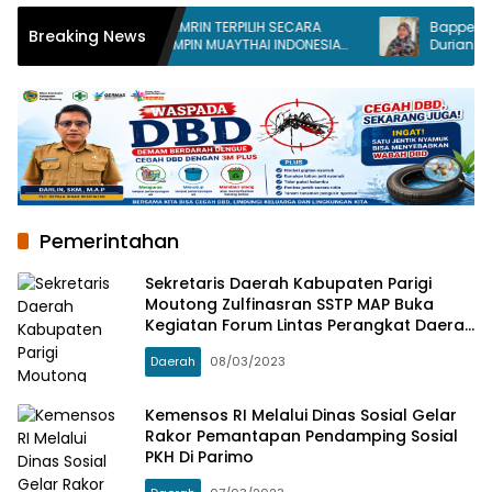
ROSIHAN H. THAMRIN TERPILIH SECARA
Bappelitbangda
Breaking News
DEMOKRATIS PIMPIN MUAYTHAI INDONESIA
Durian Monton
KOTA PALU
Pemerintahan
Sekretaris Daerah Kabupaten Parigi
Moutong Zulfinasran SSTP MAP Buka
Kegiatan Forum Lintas Perangkat Daerah
Penyusunan Dokumen Rencana Kerja
Daerah
08/03/2023
Pemerintah Daerah (RKPD) Kabupaten
Parigi Moutong Tahun 2024
Kemensos RI Melalui Dinas Sosial Gelar
Rakor Pemantapan Pendamping Sosial
PKH Di Parimo