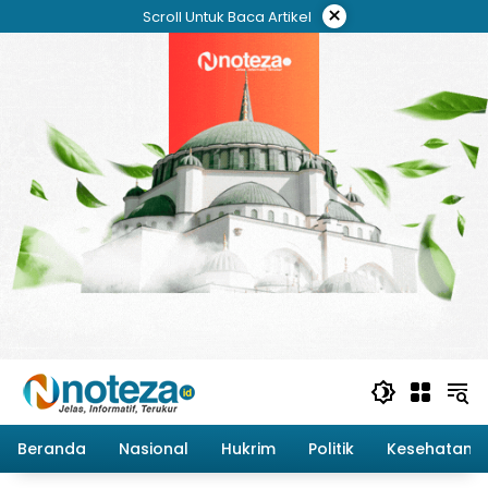
Langsung
×
Scroll Untuk Baca Artikel
ke
konten
Beranda
Nasional
Hukrim
Politik
Kesehatan